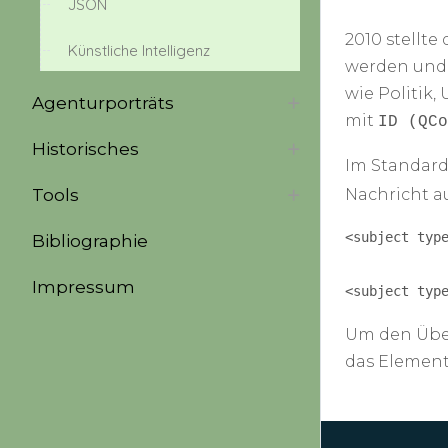
JSON
2010 stellt
Künstliche Intelligenz
werden und 
wie Politik
Agenturporträts
mit
ID (QCo
Historisches
Im Standard
Tools
Nachricht 
<subject type
Bibliographie
Impressum
<subject typ
Um den Über
das Element