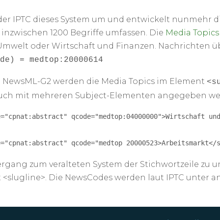
e der IPTC dieses System um und entwickelt nunmehr d
inzwischen 1200 Begriffe umfassen. Die
Media Topics
, Umwelt oder Wirtschaft und Finanzen. Nachrichten 
de) = medtop:20000614
 NewsML-G2 werden die Media Topics im Element
<s
auch mit mehreren Subject-Elementen angegeben we
="cpnat:abstract" qcode="medtop:04000000">Wirtschaft und
e="cpnat:abstract" qcode="medtop 20000523>Arbeitsmarkt</
gang zum veralteten System der Stichwortzeile zu 
 <slugline>. Die NewsCodes werden laut IPTC unter a