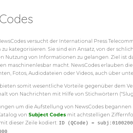
Codes
NewsCodes versucht der International Press Telecommu
zu kategorisieren. Sie sind ein Ansatz, von der schli
en Nutzung von Informationen zu gelangen. Ziel ist d
en maschinenlesbar macht. NewsCodes erlauben die e
hten, Fotos, Audiodateien oder Videos, auch über unt
ieten somit wesentliche Vorteile gegenüber dem Ver
halt von Nachrichten mit Hilfe von Stichwörtern ("Slu
gen um die Aufstellung von NewsCodes begannen in 
Katalog von
Subject Codes
mit achtstelligen Ziffern
mit dieser Zeile kodiert:
ID (QCode) = subj:0100200
.
000