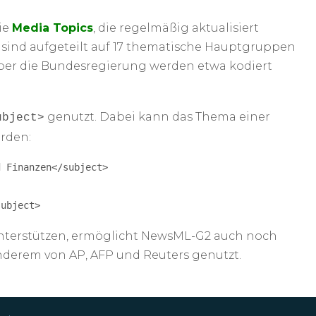
ie
Media Topics
, die regelmäßig aktualisiert
sind aufgeteilt auf 17 thematische Hauptgruppen
über die Bundesregierung werden etwa kodiert
genutzt. Dabei kann das Thema einer
ubject>
rden:
 Finanzen</subject>

subject>
unterstützen, ermöglicht NewsML-G2 auch noch
nderem von AP, AFP und Reuters genutzt.