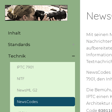
News
Inhalt
Mit seinen 
Nachrichten 
Standards
aufbereitet
Information
Technik
Textnachric
IPTC 7901
NewsCodes b
NITF
7901, den In
Die Bemühun
NewsML G2
IPTC einen 
NewsCodes
Architektur 
Code
03011