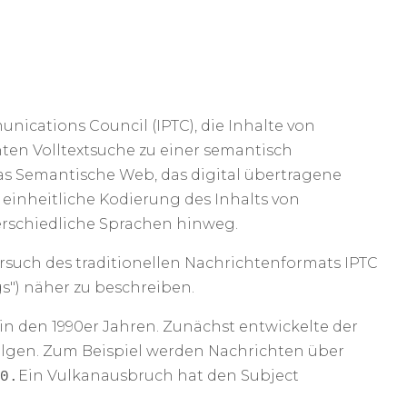
nications Council (IPTC), die Inhalte von
chten Volltextsuche zu einer semantisch
as Semantische Web, das digital übertragene
inheitliche Kodierung des Inhalts von
erschiedliche Sprachen hinweg.
such des traditionellen Nachrichtenformats IPTC
gs") näher zu beschreiben.
den 1990er Jahren. Zunächst entwickelte der
folgen. Zum Beispiel werden Nachrichten über
Ein Vulkanausbruch hat den Subject
0.