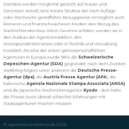
Dienstes werden möglichst gerecht auf Nutzer und
Genossen verteilt; eine lineare Struktur der nach Auflage
oder Reichweite gestaffelten Bezugspreise ermöglicht auch
kleineren und finanzschwächeren Medien den Bezug des
Nachrichtendienstes. Wenn Gewinne anfallen, werden sie in
den Ausbau der Agenturredaktion, des
Korrespondentennetzes oder in Technik und Verwaltung
investiert. Als eine der ersten genossenschaftlichen
Agenturen in Europa wurde 1894 die
Schweizerische
Depeschen-Agentur (SDA)
gegründet; nach dem Zweiten
Weltkrieg folgten unter anderem die
Deutsche Presse-
Agentur (dpa)
, die
Austria Presse Agentur (APA
), die
italienische
Agenzia Nazionale Stampa Associata (ANSA)
und die japanische Nachrichtenagentur
Kyodo
- dort hatte
die Presse zuvor überall schlechte Erfahrungen mit
Staatsagenturen machen müssen.
© agenturjournalismus.de 2026