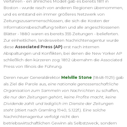
Verfahren - ein ähnliches Modell gab es bereits 1811 in
Boston - wurde rasch von anderen Regionen übernommen,
und es entstand ein immer größeres Netzwerk von
Zeitungszusammenschlüssen, die sich die Kosten der
Informationsbeschaffung teilten und alle angeschlossenen
Blätter - 1880 waren es bereits 355 Zeitungen - belieferten.
Zur einheitlichen, landesweiten Nachrichtenagentur wurde
diese
Associated Press (AP)
erst nach internen
Abspaltungen und Konflikten, bei denen die New Yorker AP
schließlich den kürzeren zog: 1892 übernahm die Associated
Press von Illinois die Führung.
Deren neuer Generaldirektor
Melville Stone
(1848-1929) gab
als Ziel die Parole aus,
eine nationale genossenschaftliche
Organisation zum Sammeln von Nachrichten
zu schaffen,
die nur den Zeitungen gehört, keine Profite macht, keine
Dividende zahlt und lediglich im Dienste der Zeitungen
steht
(zitiert nach Gramling 1940, S.122f.). Eine solche
Nachrichtenagentur verfolgt nicht den
betriebswirtschaftlichen Gewinn als Selbstzweck, sondern