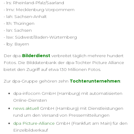
- lrs: Rheinland-Pfalz/Saarland
- lmv: Mecklenburg-Vorpommern
- lah: Sachsen-Anhalt
- lth: Thüringen
- lsn: Sachsen
- lsw: Südwest/Baden-Würtemberg
- lby: Bayern
Der dpa-
Bilderdienst
verbreitet täglich mehrere hundert
Fotos. Die Bilddatenbank der dpa-Tochter Picture Alliance
bietet den Zugriff auf etwa 130 Millionen Fotos.
Zur dpa-Gruppe gehören zehn
Tochterunternehmen
:
dpa-infocom GmbH (Hamburg) mit automatisierten
Online-Diensten
news aktuell
GmbH (Hamburg) mit Dienstleistungen
rund um den Versand von Pressemitteilungen
dpa Picture-Alliance
GmbH (Frankfurt am Main) für den
Einzelbildverkauf